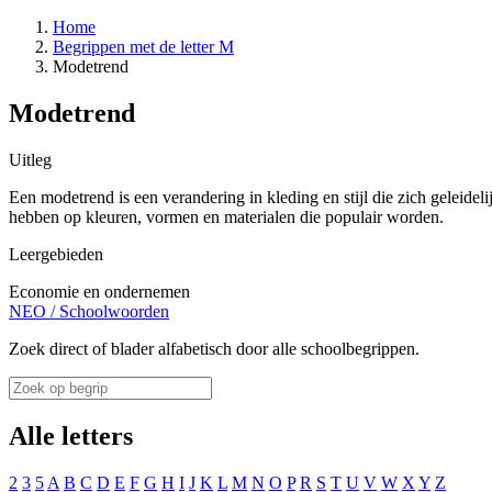
Home
Begrippen met de letter M
Modetrend
Modetrend
Uitleg
Een modetrend is een verandering in kleding en stijl die zich geleid
hebben op kleuren, vormen en materialen die populair worden.
Leergebieden
Economie en ondernemen
NEO
/
Schoolwoorden
Zoek direct of blader alfabetisch door alle schoolbegrippen.
Alle letters
2
3
5
A
B
C
D
E
F
G
H
I
J
K
L
M
N
O
P
R
S
T
U
V
W
X
Y
Z