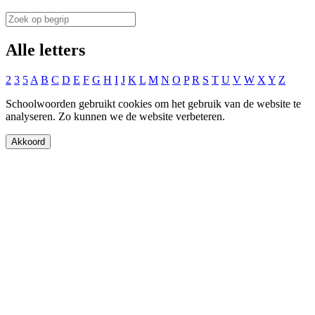
Alle letters
2
3
5
A
B
C
D
E
F
G
H
I
J
K
L
M
N
O
P
R
S
T
U
V
W
X
Y
Z
Schoolwoorden gebruikt cookies om het gebruik van de website te
analyseren. Zo kunnen we de website verbeteren.
Akkoord