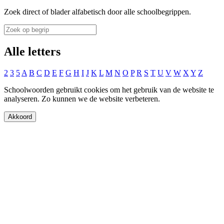
Zoek direct of blader alfabetisch door alle schoolbegrippen.
Alle letters
2
3
5
A
B
C
D
E
F
G
H
I
J
K
L
M
N
O
P
R
S
T
U
V
W
X
Y
Z
Schoolwoorden gebruikt cookies om het gebruik van de website te
analyseren. Zo kunnen we de website verbeteren.
Akkoord