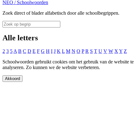
NEO
/
Schoolwoorden
Zoek direct of blader alfabetisch door alle schoolbegrippen.
Alle letters
2
3
5
A
B
C
D
E
F
G
H
I
J
K
L
M
N
O
P
R
S
T
U
V
W
X
Y
Z
Schoolwoorden gebruikt cookies om het gebruik van de website te
analyseren. Zo kunnen we de website verbeteren.
Akkoord