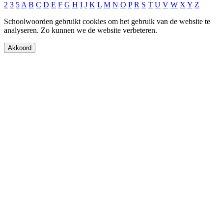
2
3
5
A
B
C
D
E
F
G
H
I
J
K
L
M
N
O
P
R
S
T
U
V
W
X
Y
Z
Schoolwoorden gebruikt cookies om het gebruik van de website te
analyseren. Zo kunnen we de website verbeteren.
Akkoord