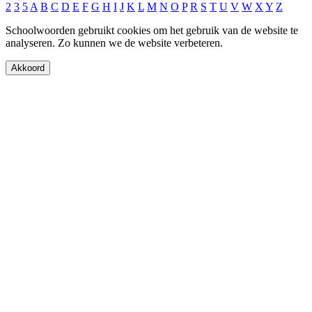
2
3
5
A
B
C
D
E
F
G
H
I
J
K
L
M
N
O
P
R
S
T
U
V
W
X
Y
Z
Schoolwoorden gebruikt cookies om het gebruik van de website te
analyseren. Zo kunnen we de website verbeteren.
Akkoord