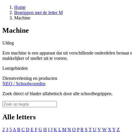
Home
Begrippen met de letter M
Machine
Machine
Uitleg
Een machine is een apparaat dat uit verschillende onderdelen besta
makkelijker of sneller uit te voeren.
Leergebieden
Dienstverlening en producten
NEO
/
Schoolwoorden
Zoek direct of blader alfabetisch door alle schoolbegrippen.
Alle letters
2
3
5
A
B
C
D
E
F
G
H
I
J
K
L
M
N
O
P
R
S
T
U
V
W
X
Y
Z