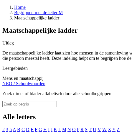
Home
Begrippen met de letter M
Maatschappelijke ladder
Maatschappelijke ladder
Uitleg
De maatschappelijke ladder laat zien hoe mensen in de samenleving w
die persoon meestal heeft. Deze indeling helpt om te begrijpen hoe 
Leergebieden
Mens en maatschappij
NEO
/
Schoolwoorden
Zoek direct of blader alfabetisch door alle schoolbegrippen.
Alle letters
2
3
5
A
B
C
D
E
F
G
H
I
J
K
L
M
N
O
P
R
S
T
U
V
W
X
Y
Z