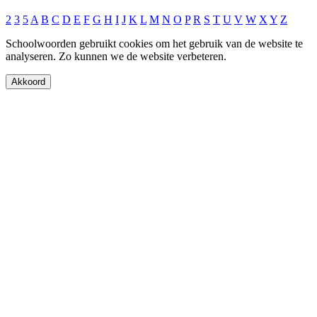
2
3
5
A
B
C
D
E
F
G
H
I
J
K
L
M
N
O
P
R
S
T
U
V
W
X
Y
Z
Schoolwoorden gebruikt cookies om het gebruik van de website te
analyseren. Zo kunnen we de website verbeteren.
Akkoord