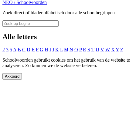
NEO
/
Schoolwoorden
Zoek direct of blader alfabetisch door alle schoolbegrippen.
Alle letters
2
3
5
A
B
C
D
E
F
G
H
I
J
K
L
M
N
O
P
R
S
T
U
V
W
X
Y
Z
Schoolwoorden gebruikt cookies om het gebruik van de website te
analyseren. Zo kunnen we de website verbeteren.
Akkoord