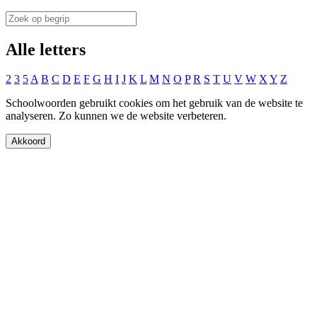
Alle letters
2
3
5
A
B
C
D
E
F
G
H
I
J
K
L
M
N
O
P
R
S
T
U
V
W
X
Y
Z
Schoolwoorden gebruikt cookies om het gebruik van de website te
analyseren. Zo kunnen we de website verbeteren.
Akkoord