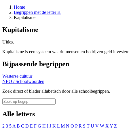
Home
Begrippen met de letter K
Kapitalisme
Kapitalisme
Uitleg
Kapitalisme is een systeem waarin mensen en bedrijven geld investere
Bijpassende begrippen
Westerse cultuur
NEO
/
Schoolwoorden
Zoek direct of blader alfabetisch door alle schoolbegrippen.
Alle letters
2
3
5
A
B
C
D
E
F
G
H
I
J
K
L
M
N
O
P
R
S
T
U
V
W
X
Y
Z