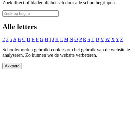
Zoek direct of blader alfabetisch door alle schoolbegrippen.
Alle letters
2
3
5
A
B
C
D
E
F
G
H
I
J
K
L
M
N
O
P
R
S
T
U
V
W
X
Y
Z
Schoolwoorden gebruikt cookies om het gebruik van de website te
analyseren. Zo kunnen we de website verbeteren.
Akkoord