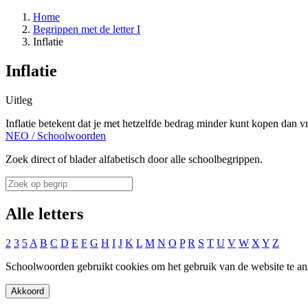
Home
Begrippen met de letter I
Inflatie
Inflatie
Uitleg
Inflatie betekent dat je met hetzelfde bedrag minder kunt kopen dan v
NEO
/
Schoolwoorden
Zoek direct of blader alfabetisch door alle schoolbegrippen.
Alle letters
2
3
5
A
B
C
D
E
F
G
H
I
J
K
L
M
N
O
P
R
S
T
U
V
W
X
Y
Z
Schoolwoorden gebruikt cookies om het gebruik van de website te an
Akkoord