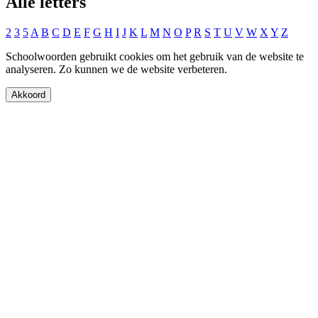
Alle letters
2
3
5
A
B
C
D
E
F
G
H
I
J
K
L
M
N
O
P
R
S
T
U
V
W
X
Y
Z
Schoolwoorden gebruikt cookies om het gebruik van de website te
analyseren. Zo kunnen we de website verbeteren.
Akkoord