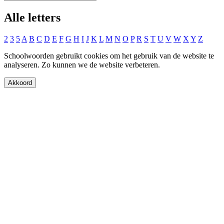
Alle letters
2
3
5
A
B
C
D
E
F
G
H
I
J
K
L
M
N
O
P
R
S
T
U
V
W
X
Y
Z
Schoolwoorden gebruikt cookies om het gebruik van de website te
analyseren. Zo kunnen we de website verbeteren.
Akkoord