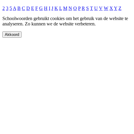
2
3
5
A
B
C
D
E
F
G
H
I
J
K
L
M
N
O
P
R
S
T
U
V
W
X
Y
Z
Schoolwoorden gebruikt cookies om het gebruik van de website te
analyseren. Zo kunnen we de website verbeteren.
Akkoord