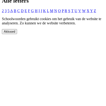
Alle letters
2
3
5
A
B
C
D
E
F
G
H
I
J
K
L
M
N
O
P
R
S
T
U
V
W
X
Y
Z
Schoolwoorden gebruikt cookies om het gebruik van de website te
analyseren. Zo kunnen we de website verbeteren.
Akkoord