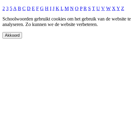
2
3
5
A
B
C
D
E
F
G
H
I
J
K
L
M
N
O
P
R
S
T
U
V
W
X
Y
Z
Schoolwoorden gebruikt cookies om het gebruik van de website te
analyseren. Zo kunnen we de website verbeteren.
Akkoord