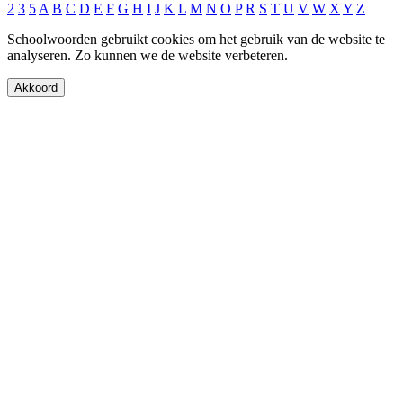
2
3
5
A
B
C
D
E
F
G
H
I
J
K
L
M
N
O
P
R
S
T
U
V
W
X
Y
Z
Schoolwoorden gebruikt cookies om het gebruik van de website te
analyseren. Zo kunnen we de website verbeteren.
Akkoord