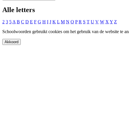
Alle letters
2
3
5
A
B
C
D
E
F
G
H
I
J
K
L
M
N
O
P
R
S
T
U
V
W
X
Y
Z
Schoolwoorden gebruikt cookies om het gebruik van de website te an
Akkoord