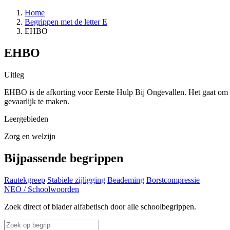
Home
Begrippen met de letter E
EHBO
EHBO
Uitleg
EHBO is de afkorting voor Eerste Hulp Bij Ongevallen. Het gaat om de
gevaarlijk te maken.
Leergebieden
Zorg en welzijn
Bijpassende begrippen
Rautekgreep
Stabiele zijligging
Beademing
Borstcompressie
NEO
/
Schoolwoorden
Zoek direct of blader alfabetisch door alle schoolbegrippen.