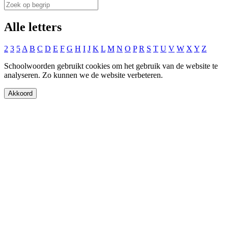
Alle letters
2
3
5
A
B
C
D
E
F
G
H
I
J
K
L
M
N
O
P
R
S
T
U
V
W
X
Y
Z
Schoolwoorden gebruikt cookies om het gebruik van de website te
analyseren. Zo kunnen we de website verbeteren.
Akkoord