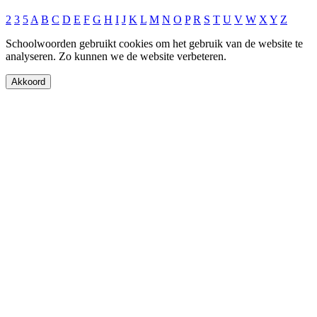
2
3
5
A
B
C
D
E
F
G
H
I
J
K
L
M
N
O
P
R
S
T
U
V
W
X
Y
Z
Schoolwoorden gebruikt cookies om het gebruik van de website te
analyseren. Zo kunnen we de website verbeteren.
Akkoord