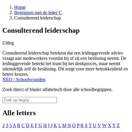
Home
Begrippen met de letter C
Consulterend leiderschap
Consulterend leiderschap
Uitleg
Consulterend leiderschap betekent dat een leidinggevende advies
vraagt aan medewerkers voordat hij of zij een beslissing neemt. De
leidinggevende betrekt het team bij het denkproces, maar neemt
uiteindelijk zelf de beslissing. Dit zorgt voor meer betrokkenheid en
betere keuzes.
NEO
/
Schoolwoorden
Zoek direct of blader alfabetisch door alle schoolbegrippen.
Alle letters
2
3
5
A
B
C
D
E
F
G
H
I
J
K
L
M
N
O
P
R
S
T
U
V
W
X
Y
Z