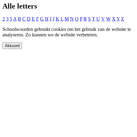
Alle letters
2
3
5
A
B
C
D
E
F
G
H
I
J
K
L
M
N
O
P
R
S
T
U
V
W
X
Y
Z
Schoolwoorden gebruikt cookies om het gebruik van de website te
analyseren. Zo kunnen we de website verbeteren.
Akkoord