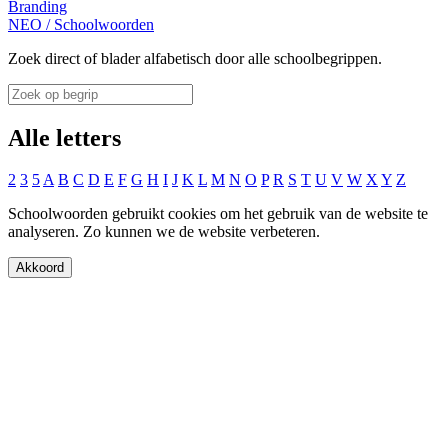
Branding
NEO
/
Schoolwoorden
Zoek direct of blader alfabetisch door alle schoolbegrippen.
Alle letters
2
3
5
A
B
C
D
E
F
G
H
I
J
K
L
M
N
O
P
R
S
T
U
V
W
X
Y
Z
Schoolwoorden gebruikt cookies om het gebruik van de website te
analyseren. Zo kunnen we de website verbeteren.
Akkoord