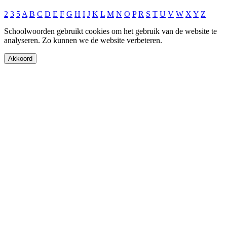
2
3
5
A
B
C
D
E
F
G
H
I
J
K
L
M
N
O
P
R
S
T
U
V
W
X
Y
Z
Schoolwoorden gebruikt cookies om het gebruik van de website te
analyseren. Zo kunnen we de website verbeteren.
Akkoord