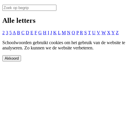
Alle letters
2
3
5
A
B
C
D
E
F
G
H
I
J
K
L
M
N
O
P
R
S
T
U
V
W
X
Y
Z
Schoolwoorden gebruikt cookies om het gebruik van de website te
analyseren. Zo kunnen we de website verbeteren.
Akkoord