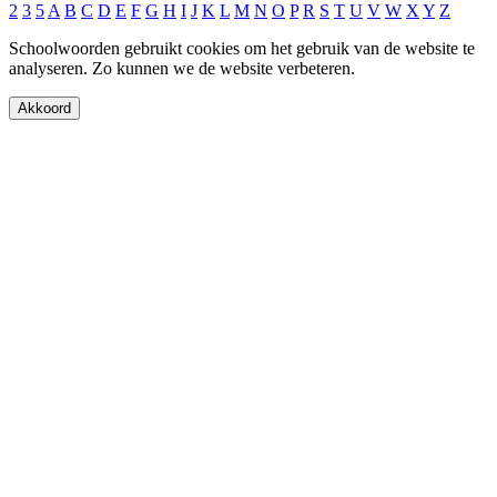
2
3
5
A
B
C
D
E
F
G
H
I
J
K
L
M
N
O
P
R
S
T
U
V
W
X
Y
Z
Schoolwoorden gebruikt cookies om het gebruik van de website te
analyseren. Zo kunnen we de website verbeteren.
Akkoord