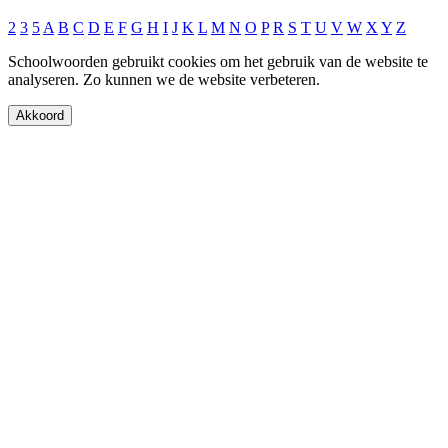
2
3
5
A
B
C
D
E
F
G
H
I
J
K
L
M
N
O
P
R
S
T
U
V
W
X
Y
Z
Schoolwoorden gebruikt cookies om het gebruik van de website te
analyseren. Zo kunnen we de website verbeteren.
Akkoord