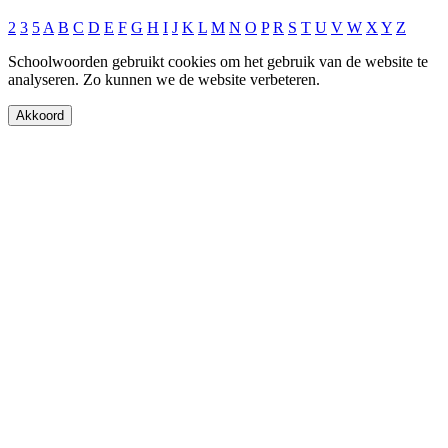
2
3
5
A
B
C
D
E
F
G
H
I
J
K
L
M
N
O
P
R
S
T
U
V
W
X
Y
Z
Schoolwoorden gebruikt cookies om het gebruik van de website te
analyseren. Zo kunnen we de website verbeteren.
Akkoord