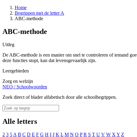
Home
Begrippen met de letter A
ABC-methode
ABC-methode
Uitleg
De ABC-methode is een manier om snel te controleren of iemand goed a
deze functies stopt, kan dat levensgevaarlijk zijn.
Leergebieden
Zorg en welzijn
NEO
/
Schoolwoorden
Zoek direct of blader alfabetisch door alle schoolbegrippen.
Alle letters
2
3
5
A
B
C
D
E
F
G
H
I
J
K
L
M
N
O
P
R
S
T
U
V
W
X
Y
Z